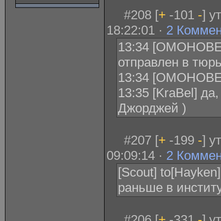
#208 [
+
-101
-
] 
18:22:01 ·
2 Комме
13:34 [ОМОНОВЕ
отправлен в тюрь
13:34 [ОМОНОВЕ
13:35 [KraBel] да
Джорджей )
#207 [
+
-199
-
] 
09:09:14 ·
2 Комме
[Scout] to[Hayken
раньше в институ
#206 [
+
-331
-
] у