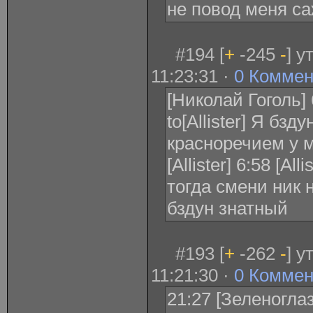
не повод меня са
#194 [
+
-245
-
] 
11:23:31 ·
0 Коммен
[Николай Гоголь] 
to[Allister] Я бзд
красноречием у 
[Allister] 6:58 [Al
тогда смени ник 
бздун знатный
#193 [
+
-262
-
] 
11:21:30 ·
0 Коммен
21:27 [Зеленоглаз