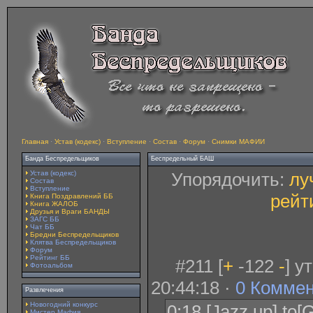
Главная
·
Устав (кодекс)
·
Вступление
·
Состав
·
Форум
·
Снимки МАФИИ
Банда Беспредельщиков
Беспредельный БАШ
Устав (кодекс)
Упорядочить:
лу
Состав
Вступление
рейт
Книга Поздравлений ББ
Книга ЖАЛОБ
Друзья и Враги БАНДЫ
ЗАГС ББ
Чат ББ
Бредни Беспредельщиков
Клятва Беспредельщиков
Форум
Рейтинг ББ
#211 [
+
-122
-
] у
Фотоальбом
20:44:18 ·
0 Комме
Развлечения
Новогодний конкурс
0:18 [Jazz up] to[
Мистер Мафия