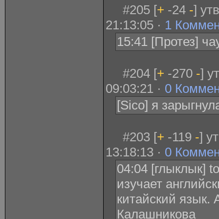
#205 [
+
-24
-
] ут
21:13:05 ·
1 Комме
15:41 [Протез] ч
#204 [
+
-270
-
] у
09:03:21 ·
0 Комме
[Sico] я зарыгнул
#203 [
+
-119
-
] у
13:18:13 ·
0 Комме
04:04 [глыклык] 
изучает английск
китайский язык. 
Калашникова