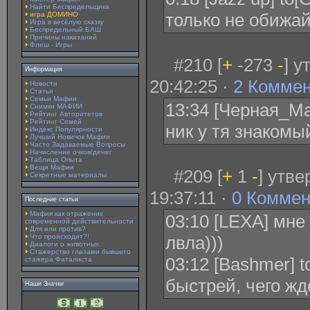
Найти Беспредельщика
только не обижай
игра ДОМИНО
Игра в весёлую сказку
Беспредельный БАШ
Причины наказаний
Флеш - Игры
#210 [
+
-273
-
] 
Информация
20:42:25 ·
2 Комме
Новости
Статьи
Семьи Мафии
13:34 [Черная_Ма
Снимки МАФИИ
Рейтинг Авторитетов
Рейтинг Семей
ник у тя знакомы
Индекс Популярности
Лучший Новичок Мафии
Часто Задаваемые Вопросы
Начисление очков/денег
Таблица Опыта
Вещи Мафии
#209 [
+
1
-
] утв
Секретные материалы
19:37:11 ·
0 Коммен
Последние статьи
Мафия как отражение
03:10 [LEXA] мне 
современной действительности
Для или против?
Что происходит?!
лвла)))
Диалоги о животных.
Стажерство глазами бывшего
03:12 [Bashmer] t
стажера Фаталиста
быстрей, чего ж
Наши Значки