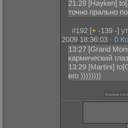
21:28 [Hayken] t
точно прально п
#192 [
+
-139
-
] у
2009 18:36:03 ·
0 К
13:27 [Grand Mons
кармический глаз
13:29 [Martini] t
его ))))))))
Страница 4 из 