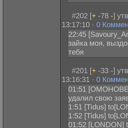
#202 [
+
-78
-
] ут
13:17:10 ·
0 Комме
22:45 [Savoury_An
зайка моя, выздо
тебя
#201 [
+
-33
-
] ут
13:16:31 ·
0 Комме
01:51 [ОМОНОВЕ
удалил свою заяв
1:51 [Tidus] to[L
1:52 [Tidus] to[L
01:52 [LONDON] to