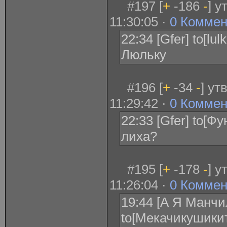
#197 [
+
-186
-
] 
11:30:05 ·
0 Коммен
22:34 [Gfer] to[lu
Люльку
#196 [
+
-34
-
] ут
11:29:42 ·
0 Коммен
22:33 [Gfer] to[Ф
лиха?
#195 [
+
-178
-
] 
11:26:04 ·
0 Коммен
19:44 [А Я Манчи
to[Мекачикушикит