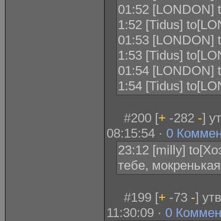
01:52 [LONDON] to
1:52 [Tidus] to[LO
01:53 [LONDON] to[
1:53 [Tidus] to[LON
01:54 [LONDON] to
1:54 [Tidus] to[
#200 [
+
-282
-
] 
08:15:54 ·
0 Комме
23:12 [milly] to[
тебе, мокренькая
#199 [
+
-73
-
] ут
11:30:09 ·
0 Коммен