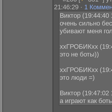
21:46:29 ·
1 Комме
Виктор (19:44:40 
очень сильно бе
убивают меня го
ххГРОБИКхх (19:4
это не боты))
ххГРОБИКхх (19:4
это люди =)
Виктор (19:47:02 
а играют как бот