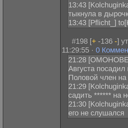
13:43 [Kolchuginka
тыкнула в дыроч
13:43 [Pflicht_] t
#198 [
+
-136
-
] 
11:29:55 ·
0 Коммен
21:28 [ОМОНОВЕ
Августа посадил 
Половой член на
21:29 [Kolchugink
садить ****** на
21:30 [Kolchugink
его не слушался