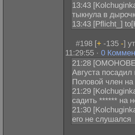
13:43 [Kolchuginka
тыкнула в дыроч
13:43 [Pflicht_] t
#198 [
+
-135
-
] 
11:29:55 ·
0 Коммен
21:28 [ОМОНОВЕ
Августа посадил 
Половой член на
21:29 [Kolchugink
садить ****** на
21:30 [Kolchugink
его не слушался