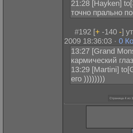
21:28 [Hayken] t
точно прально п
#192 [
+
-140
-
] у
2009 18:36:03 ·
0 К
13:27 [Grand Mons
кармический глаз
13:29 [Martini] t
его ))))))))
Страница 4 из 