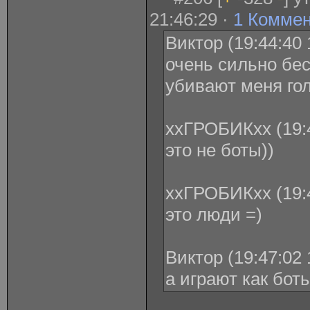
21:46:29 ·
1 Комме
Виктор (19:44:40 
очень сильно бе
убивают меня го
ххГРОБИКхх (19:4
это не боты))
ххГРОБИКхх (19:4
это люди =)
Виктор (19:47:02 
а играют как бот