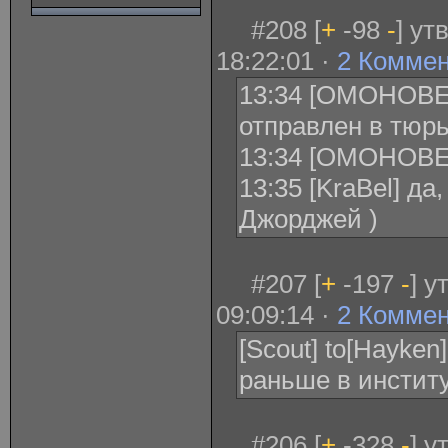
#208 [
+
-98
-
] ут
18:22:01 ·
2 Комме
13:34 [ОМОНОВЕ
отправлен в тюрь
13:34 [ОМОНОВЕ
13:35 [KraBel] да
Джорджей )
#207 [
+
-197
-
] 
09:09:14 ·
2 Комме
[Scout] to[Hayken
раньше в институ
#206 [
+
-328
-
] у