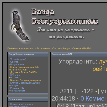
Главная
·
Устав (кодекс)
·
Вступление
·
Состав
·
Форум
·
Снимки МАФИИ
Банда Беспредельщиков
Беспредельный БАШ
Устав (кодекс)
Упорядочить:
лу
Состав
Вступление
рейт
Книга Поздравлений ББ
Книга ЖАЛОБ
Друзья и Враги БАНДЫ
ЗАГС ББ
Чат ББ
Бредни Беспредельщиков
Клятва Беспредельщиков
Форум
Рейтинг ББ
#211 [
+
-122
-
] у
Фотоальбом
20:44:18 ·
0 Комме
Развлечения
Новогодний конкурс
0:18 [Jazz up] to[
Мистер Мафия