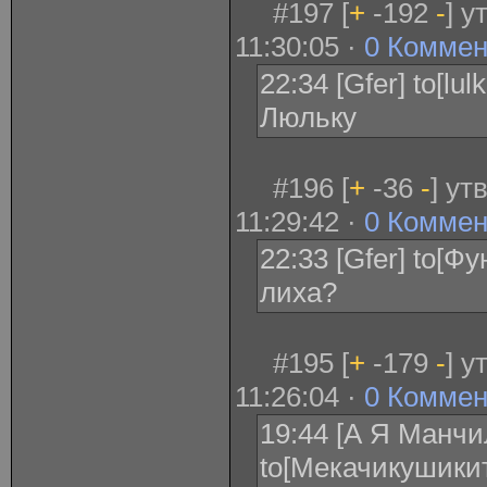
#197 [
+
-192
-
] 
11:30:05 ·
0 Коммен
22:34 [Gfer] to[lu
Люльку
#196 [
+
-36
-
] ут
11:29:42 ·
0 Коммен
22:33 [Gfer] to[Ф
лиха?
#195 [
+
-179
-
] 
11:26:04 ·
0 Коммен
19:44 [А Я Манчи
to[Мекачикушикит