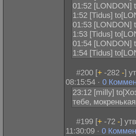
01:52 [LONDON] to
1:52 [Tidus] to[LO
01:53 [LONDON] to[
1:53 [Tidus] to[LON
01:54 [LONDON] to
1:54 [Tidus] to[
#200 [
+
-282
-
] 
08:15:54 ·
0 Комме
23:12 [milly] to[
тебе, мокренькая
#199 [
+
-72
-
] ут
11:30:09 ·
0 Коммен