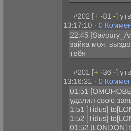
#202 [
+
-81
-
] ут
13:17:10 ·
0 Комме
22:45 [Savoury_An
зайка моя, выздо
тебя
#201 [
+
-36
-
] ут
13:16:31 ·
0 Комме
01:51 [ОМОНОВЕ
удалил свою заяв
1:51 [Tidus] to[L
1:52 [Tidus] to[L
01:52 [LONDON] to