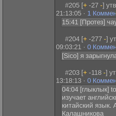
#205 [
+
-27
-
] ут
21:13:05 ·
1 Комме
15:41 [Протез] ч
#204 [
+
-277
-
] у
09:03:21 ·
0 Комме
[Sico] я зарыгнул
#203 [
+
-118
-
] у
13:18:13 ·
0 Комме
04:04 [глыклык] 
изучает английск
китайский язык. 
Калашникова