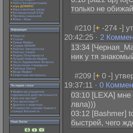
Найти Беспредельщика
только не обижай
игра ДОМИНО
Игра в весёлую сказку
Беспредельный БАШ
Причины наказаний
Флеш - Игры
#210 [
+
-274
-
] 
Информация
20:42:25 ·
2 Комме
Новости
Статьи
Семьи Мафии
13:34 [Черная_Ма
Снимки МАФИИ
Рейтинг Авторитетов
Рейтинг Семей
ник у тя знакомы
Индекс Популярности
Лучший Новичок Мафии
Часто Задаваемые Вопросы
Начисление очков/денег
Таблица Опыта
Вещи Мафии
#209 [
+
0
-
] утв
Секретные материалы
19:37:11 ·
0 Коммен
Последние статьи
Мафия как отражение
03:10 [LEXA] мне 
современной действительности
Для или против?
Что происходит?!
лвла)))
Диалоги о животных.
Стажерство глазами бывшего
03:12 [Bashmer] t
стажера Фаталиста
быстрей, чего ж
Наши Значки