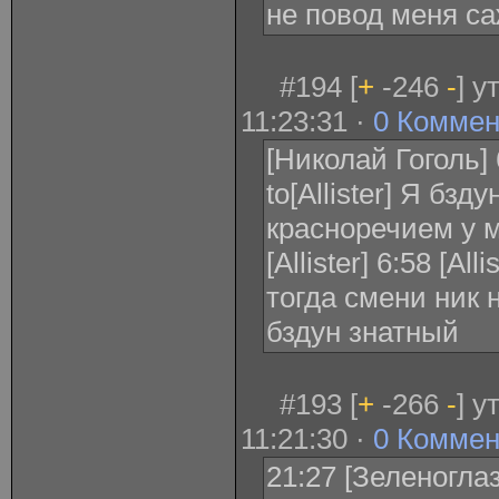
не повод меня са
#194 [
+
-246
-
] 
11:23:31 ·
0 Коммен
[Николай Гоголь] 
to[Allister] Я бзд
красноречием у 
[Allister] 6:58 [Al
тогда смени ник 
бздун знатный
#193 [
+
-266
-
] 
11:21:30 ·
0 Коммен
21:27 [Зеленоглаз