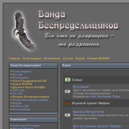
Главная
·
Устав (кодекс)
·
Вступление
·
Состав
·
Форум
·
Снимки МАФИИ
Банда Беспредельщиков
Форум
Устав (кодекс)
Состав
Вступление
Семья
Книга Поздравлений ББ
Книга ЖАЛОБ
Встуление
Друзья и Враги БАНДЫ
Здесь принимаются заявки на вступлен
ЗАГС ББ
в Банду Беспредельщиков.
Чат ББ
Модератор
Artik
,
Мерзафка Лоупс
Бредни Беспредельщиков
Клятва Беспредельщиков
Форум
Игровой проект Мафия
Рейтинг ББ
Фотоальбом
Критика Авторитетов
Жалуемся и критикуем авторитетов, но
рамках приличия.
Развлечения
Новогодний конкурс
Все об игровом проекте "Мафия-
Мистер Мафия