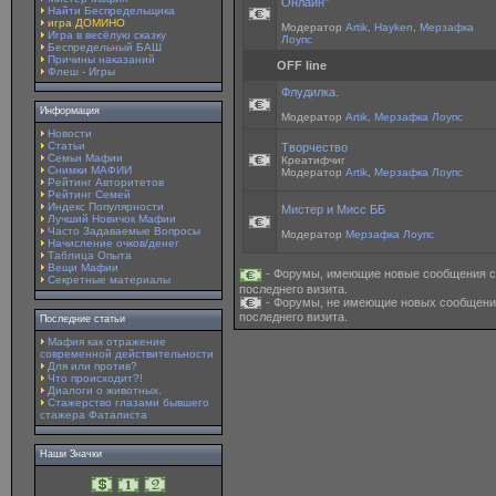
Онлайн"
Найти Беспредельщика
игра ДОМИНО
Модератор
Artik
,
Hayken
,
Мерзафка
Игра в весёлую сказку
Лоупс
Беспредельный БАШ
Причины наказаний
OFF line
Флеш - Игры
Флудилка.
Информация
Модератор
Artik
,
Мерзафка Лоупс
Новости
Статьи
Творчество
Семьи Мафии
Креатифчиг
Снимки МАФИИ
Модератор
Artik
,
Мерзафка Лоупс
Рейтинг Авторитетов
Рейтинг Семей
Индекс Популярности
Мистер и Мисс ББ
Лучший Новичок Мафии
Часто Задаваемые Вопросы
Модератор
Мерзафка Лоупс
Начисление очков/денег
Таблица Опыта
Вещи Мафии
- Форумы, имеющие новые сообщения с
Секретные материалы
последнего визита.
- Форумы, не имеющие новых сообщени
последнего визита.
Последние статьи
Мафия как отражение
современной действительности
Для или против?
Что происходит?!
Диалоги о животных.
Стажерство глазами бывшего
стажера Фаталиста
Наши Значки