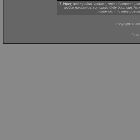
Я,
Viper
, всенародно заявляю, что я достоин чле
любое наказание, которого буду достоин. Но
понимаю, что нарушивший
Copyright © 20
Powe