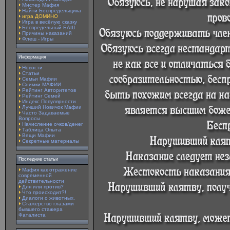
Мистер Мафия
Найти Беспредельщика
игра ДОМИНО
Игра в весёлую сказку
Беспредельный БАШ
Причины наказаний
Флеш - Игры
Информация
Новости
Статьи
Семьи Мафии
Снимки МАФИИ
Рейтинг Авторитетов
Рейтинг Семей
Индекс Популярности
Лучший Новичок Мафии
Часто Задаваемые
Вопросы
Начисление очков/денег
Таблица Опыта
Вещи Мафии
Секретные материалы
Последние статьи
Мафия как отражение
современной
действительности
Для или против?
Что происходит?!
Диалоги о животных.
Стажерство глазами
бывшего стажера
Фаталиста