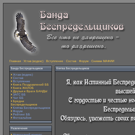
Главная
·
Устав (кодекс)
·
Вступление
·
Состав
·
Форум
·
Снимки МАФИИ
Банда Беспредельщиков
Клятва Беспредельщиков
Устав (кодекс)
Состав
Вступление
Книга Поздравлений ББ
Книга ЖАЛОБ
Друзья и Враги БАНДЫ
ЗАГС ББ
Чат ББ
Бредни
Беспредельщиков
Клятва Беспредельщиков
Форум
Рейтинг ББ
Фотоальбом
Развлечения
Новогодний конкурс