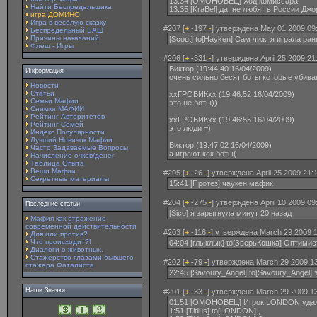
13:34 [ОМОНОВЕЦ] Ход комиссара
Найти Беспредельщика
13:35 [KraBel] да, не любят в России Джо
игра ДОМИНО
Игра в весёлую сказку
#207 [
+
-197
-
] утверждена May 01 2009 09
Беспредельный БАШ
Причины наказаний
[Scout] to[Hayken] Сам чиж, я играла ра
Флеш - Игры
#206 [
+
-331
-
] утверждена April 25 2009 21
Виктор (19:44:40 16/04/2009)
Информация
очень сильно бесят боты которые убива
Новости
Статьи
ххГРОБИКхх (19:46:52 16/04/2009)
Семьи Мафии
это не боты))
Снимки МАФИИ
Рейтинг Авторитетов
ххГРОБИКхх (19:46:55 16/04/2009)
Рейтинг Семей
это люди =)
Индекс Популярности
Лучший Новичок Мафии
Виктор (19:47:02 16/04/2009)
Часто Задаваемые Вопросы
а играют как боты(
Начисление очков/денег
Таблица Опыта
Вещи Мафии
#205 [
+
-26
-
] утверждена April 25 2009 21:
Секретные материалы
15:41 [Протез] чаyкен мафик
#204 [
+
-275
-
] утверждена April 10 2009 09
Последние статьи
[Sico] я зарыгнула минут 20 назад
Мафия как отражение
современной действительности
#203 [
+
-116
-
] утверждена March 29 2009 1
Для или против?
Что происходит?!
04:04 [глыклык] to[ЗверьКошка] Оптимис
Диалоги о животных.
Стажерство глазами бывшего
#202 [
+
-79
-
] утверждена March 29 2009 13
стажера Фаталиста
22:45 [Savoury_Angel] to[Savoury_Angel] 
Наши Значки
#201 [
+
-33
-
] утверждена March 29 2009 13
01:51 [ОМОНОВЕЦ] Игрок LONDON удали
1:51 [Tidus] to[LONDON] ,