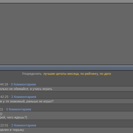
Упорядочить:
лучшие цитаты месяца
,
по рейтингу
,
по дате
44:18 ·
0 Комментариев
 только не обижайся. и учись играть
:42:25 ·
2 Комментариев
ик у тя знакомый, раньше не играл?
11 ·
0 Комментариев
))
трей, чего ждешь?)
:22:01 ·
2 Комментариев
авлен в тюрьму.