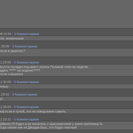
08:15:54 ·
0 Комментариев
тебе, мокренькая
:30:09 ·
0 Комментариев
тыкнула в дырочку?
1:29:55 ·
0 Комментариев
уста посадил под арест игрока Половой член на неделю .
адить ****** на неделю????
его не слушался
1:30:05 ·
0 Комментариев
Люльку
:29:42 ·
0 Комментариев
а?
1:26:04 ·
0 Комментариев
а] если я тупой, это не повод меня сажать.
1:23:31 ·
0 Комментариев
to[Allister] Я бздун а не писатель с красноречием у меня проблемы:Ъ
ль] тогда смени ник на Джордж Буш, это бздун знатный