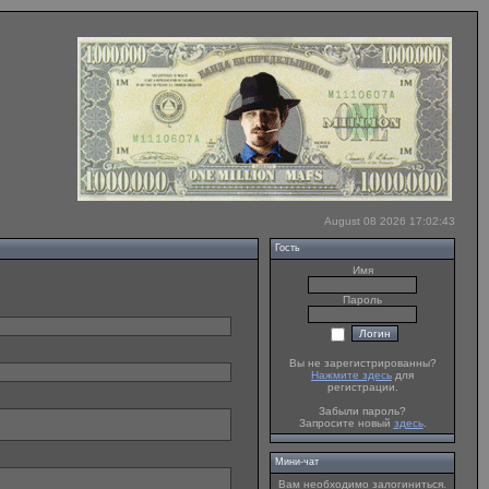
August 08 2026 17:02:43
Гость
Имя
Пароль
Вы не зарегистрированны?
Нажмите здесь
для
регистрации.
Забыли пароль?
Запросите новый
здесь
.
Мини-чат
Вам необходимо залогиниться.