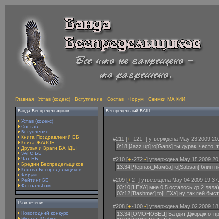
Главная
·
Устав (кодекс)
·
Вступление
·
Состав
·
Форум
·
Снимки МАФИИ
Банда Беспредельщиков
Беспредельный БАШ
Устав (кодекс)
Состав
Вступление
Книга Поздравлений ББ
#211 [
+
-121
-
] утверждена May 23 2009 20:
Книга ЖАЛОБ
0:18 [Jazz up] to[Gans] ты дурак, често,
Друзья и Враги БАНДЫ
ЗАГС ББ
Чат ББ
#210 [
+
-272
-
] утверждена May 15 2009 20
Бредни Беспредельщиков
13:34 [Черная_Мамба] to[Sabsan] блин н
Клятва Беспредельщиков
Форум
#209 [
+
2
-
] утверждена May 04 2009 19:37:
Рейтинг ББ
Фотоальбом
03:10 [LEXA] мне 0,5 осталось до 2 лвла)
03:12 [Bashmer] to[LEXA] ну так пей быс
Развлечения
#208 [
+
-100
-
] утверждена May 02 2009 18
Новогодний конкурс
13:34 [ОМОНОВЕЦ] Бандит Джордж отпр
Мистер Мафия