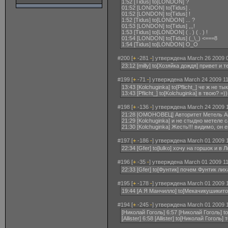
1:52 [Tidus] to[LONDON] ?
01:52 [LONDON] to[Tidus] .
01:52 [LONDON] to[Tidus] !
1:52 [Tidus] to[LONDON] ... ?
01:53 [LONDON] to[Tidus] ,,,!
1:53 [Tidus] to[LONDON] ( . ) ( . ) !
01:54 [LONDON] to[Tidus] (_\_) <===8
1:54 [Tidus] to[LONDON] O_O
#200 [
+
-281
-
] утверждена March 26 2009 
23:12 [milly] to[Хозяйка дождя] привет и 
#199 [
+
-71
-
] утверждена March 24 2009 11
13:43 [Kolchuginka] to[Pflicht_] че ж не 
13:43 [Pflicht_] to[Kolchuginka] в твою? =))
#198 [
+
-136
-
] утверждена March 24 2009 1
21:28 [ОМОНОВЕЦ] Авторитет Метель Авг
21:29 [Kolchuginka] и не стыдно метеле с
21:30 [Kolchuginka] Жесть!!! видимо, он 
#197 [
+
-186
-
] утверждена March 01 2009 1
22:34 [Gfer] to[lulko] хочу на горшок и в 
#196 [
+
-35
-
] утверждена March 01 2009 11
22:33 [Gfer] to[Фунтик] почем Фунтик лих
#195 [
+
-178
-
] утверждена March 01 2009 1
19:44 [А Я Манчилло] to[Мекачикушикиток
#194 [
+
-245
-
] утверждена March 01 2009 1
[Николай Гоголь] 6:57 [Николай Гоголь] 
[Allister] 6:58 [Allister] to[Николай Гого