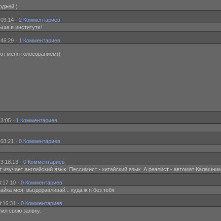
рджей )
:09:14 ·
2 Комментариев
ньше в институте!
:46:29 ·
1 Комментариев
ют меня голосованием((
13:05 ·
1 Комментариев
:03:21 ·
0 Комментариев
3:18:13 ·
0 Комментариев
т изучает английский язык. Пессимист - китайский язык. А реалист - автомат Калашни
:17:10 ·
0 Комментариев
зайка моя, выздоравливай... куда ж я без тебя
:16:31 ·
0 Комментариев
л свою заявку.