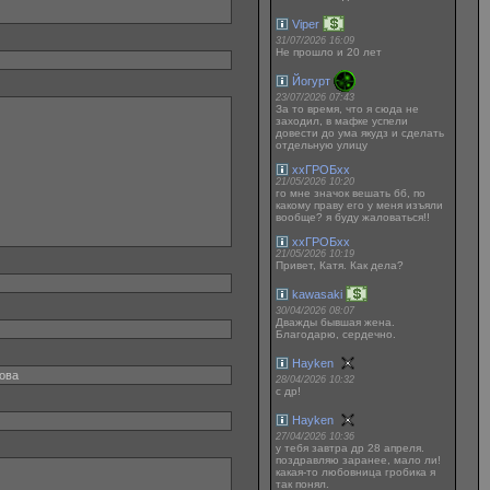
Viper
31/07/2026 16:09
Не прошло и 20 лет
Йогурт
23/07/2026 07:43
За то время, что я сюда не
заходил, в мафке успели
довести до ума якудз и сделать
отдельную улицу
ххГРОБхх
21/05/2026 10:20
го мне значок вешать бб, по
какому праву его у меня изъяли
вообще? я буду жаловаться!!
ххГРОБхх
21/05/2026 10:19
Привет, Катя. Как дела?
kawasaki
30/04/2026 08:07
Дважды бывшая жена.
Благодарю, сердечно.
Hayken
кова
28/04/2026 10:32
с др!
Hayken
27/04/2026 10:36
у тебя завтра др 28 апреля.
поздравляю заранее, мало ли!
какая-то любовница гробика я
так понял.