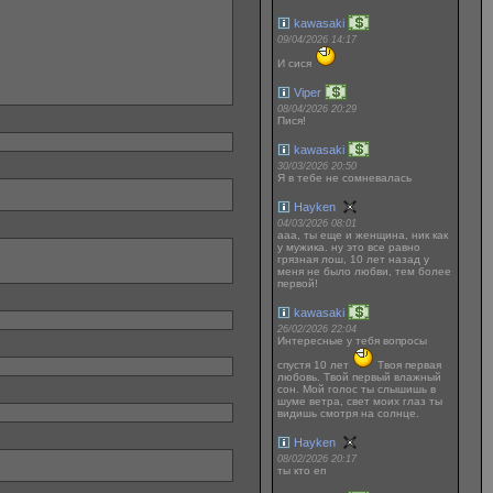
kawasaki
09/04/2026 14:17
И сися
Viper
08/04/2026 20:29
Пися!
kawasaki
30/03/2026 20:50
Я в тебе не сомневалась
Hayken
04/03/2026 08:01
ааа, ты еще и женщина, ник как
у мужика. ну это все равно
грязная лош, 10 лет назад у
меня не было любви, тем более
первой!
kawasaki
26/02/2026 22:04
Интересные у тебя вопросы
спустя 10 лет
Твоя первая
любовь. Твой первый влажный
сон. Мой голос ты слышишь в
шуме ветра, свет моих глаз ты
видишь смотря на солнце.
Hayken
08/02/2026 20:17
ты кто еп