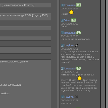
е (Ветка Вопросы и Ответы)
kawasaki
09/04/2026 14:17
И сися
ение за пропаганду 17:07 [Evgeny1925]
Viper
08/04/2026 20:29
Пися!
kawasaki
30/03/2026 20:50
Я в тебе не сомневалась
Hayken
04/03/2026 08:01
ааа, ты еще и женщина, ник как
у мужика. ну это все равно
грязная лош, 10 лет назад у
меня не было любви, тем более
 гавномозглое создание
первой!
kawasaki
26/02/2026 22:04
Интересные у тебя вопросы
спустя 10 лет
Твоя первая
любовь. Твой первый влажный
трахают шо пездец__
сон. Мой голос ты слышишь в
шуме ветра, свет моих глаз ты
видишь смотря на солнце.
 слабого
Hayken
08/02/2026 20:17
ты кто еп