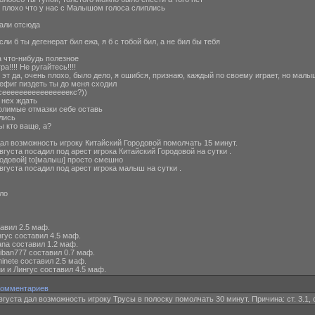
й] плохо что у нас с Малышом голоса слиплись
вали отсюда
ли б ты дегенерат бил ежа, я б с тобой бил, а не бил бы тебя
а что-нибудь полезное
а!!!! Не ругайтесь!!!!
] эт да, очень плохо, было дело, я ошибся, признаю, каждый по своему играет, но малы
нефиг пиздеть ты до меня сходил
а сеееееееееееееееекс?))
 нех ждать
голимые отмазки себе оставь
лись
ы кто ваще, а?
л возможность игроку Китайский Городовой помолчать 15 минут.
уста посадил под арест игрока Китайский Городовой на сутки .
ородовой] to[малыш] просто смешно
уста посадил под арест игрока малыш на сутки .
ло
вил 2.5 маф.
ус составил 4.5 маф.
na составил 1.2 маф.
ban777 составил 0.7 маф.
netе составил 2.5 маф.
 и Лингус составил 4.5 маф.
Комментариев
густа дал возможность игроку Трусы в полоску помолчать 30 минут. Причина: ст. 3.1, 