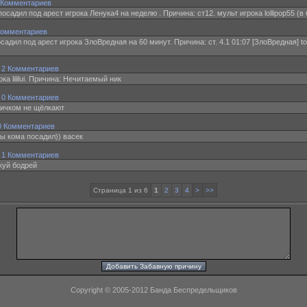
 Комментариев
 посадил под арест игрока Ленука4 на неделю . Причина: ст12. мульт игрока lollipop55 (в 
Комментариев
садил под арест игрока ЗлоВредная на 60 минут. Причина: ст. 4.1 01:07 [ЗлоВредная] t
·
2 Комментариев
а lililui. Причина: Нечитаемый ник
·
0 Комментариев
ничком не щёлкают
0 Комментариев
 ты кома посадил)) васек
·
1 Комментариев
 куй бодрей
Страница 1 из 6
1
2
3
4
>
>>
Copyright © 2005-2012 Банда Беспредельщиков