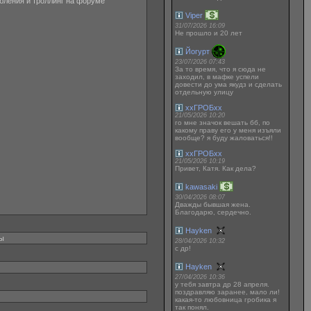
рбления и троллинг на форуме
Viper
31/07/2026 16:09
Не прошло и 20 лет
Йогурт
23/07/2026 07:43
За то время, что я сюда не
заходил, в мафке успели
довести до ума якудз и сделать
отдельную улицу
ххГРОБхх
21/05/2026 10:20
го мне значок вешать бб, по
какому праву его у меня изъяли
вообще? я буду жаловаться!!
ххГРОБхх
21/05/2026 10:19
Привет, Катя. Как дела?
kawasaki
30/04/2026 08:07
Дважды бывшая жена.
Благодарю, сердечно.
Hayken
ны
28/04/2026 10:32
с др!
Hayken
27/04/2026 10:36
у тебя завтра др 28 апреля.
поздравляю заранее, мало ли!
какая-то любовница гробика я
так понял.