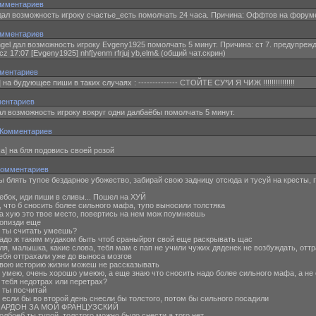
омментариев
 дал возможность игроку счастье_есть помолчать 24 часа. Причина: Оффтов на форум
омментариев
ngel дал возможность игроку Evgeny1925 помолчать 5 минут. Причина: ст 7. предупрежд
tvcz 17:07 [Evgeny1925] nhf[yenm rfrjuj yb,elm& (общий чат.скрин)
ментариев
а будующее пиши в таких случаях : -------------- СТОЙТЕ СУ*И Я ЧИЖ !!!!!!!!!!!!!!!
ментариев
 возможность игроку вокруг одни далбаёбы помолчать 5 минут.
 Комментариев
ша] на бля подовись своей розой
Комментариев
ты блять тупое бездарное убожество, забирай свою задницу отсюда и тусуй на кресты,
уебок, иди пиши в сливы... Пошел на ХУЙ
о, что б сносить более сильного мафа, тупо выносили толстяка
на хую это твое место, повертись на нем мож поумнеешь
попизди еще
й] ты считать умеешь?
 надо ж таким мудаком быть чтоб сраныйрот свой еще раскрывать щас
бля, малышка, какие слова, тебя мам с пап не учили чужих дяденек не возбуждать, от
тебя оттрахали уже до выноса мозгов
 свою историю жизни можеш не рассказывать
n] умею, очень хорошо умеюю, а еще знаю что сносить надо более сильного мафа, а не
у тебя недотрах или перетрах?
] ты посчитай
й] если бы во второй день снесли бы толстого, потом бы сильного посадили
КИ ПАРДОН ЗА МОЙ ФРАНЦУЗСКИЙ
олбоеб ты тупой, толстого можно было снести а того нет