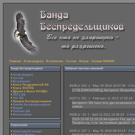
Главная
·
Устав (кодекс)
·
Вступление
·
Состав
·
Форум
·
Снимки МАФИИ
Банда Беспредельщиков
Забавные причины наказаний
Устав (кодекс)
Состав
Вступление
Книга Поздравлений ББ
#108 [
+
102
-
] · May 18 2014 16:57:34 ·
0 К
Книга ЖАЛОБ
17:08 [ОМОНОВЕЦ] Авторитет Волшебный
Друзья и Враги БАНДЫ
ЗАГС ББ
Чат ББ
#107 [
+
251
-
] · February 11 2012 17:02:14 
Бредни Беспредельщиков
Авторитет We have love дал возможность 
Клятва Беспредельщиков
семью.
Форум
Рейтинг ББ
Фотоальбом
#106 [
+
-31
-
] · April 11 2011 14:36:24 ·
0 Ко
2010-10-08 12:16:19 Авторитет Flur дал 
Профессор, я не заслуживаю двойки!- Зн
Развлечения
#105 [
+
127
-
] · May 31 2010 09:43:13 ·
0 К
Новогодний конкурс
Мистер Мафия