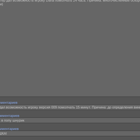
ветер дал возможность игроку Dana помолчать 24 часа. Причина: многочисленные оско
и)
мментариев
 дал возможность игроку версия 009 помолчать 15 минут. Причина: до определения ви
омментариев
к в попу шнурик
мментариев
УШКА!