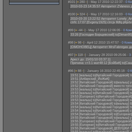
#101 [
+
280
-
] · May 17 2010 12:22:37 ·
0 К
2010-03-23 14:35:57 Авторитет ZVaness
#100 [
+
324
-
] · May 17 2010 12:16:03 ·
0 К
2010-03-20 13:22:52 Авторитет Lonely_A
ctrfc 17:07 [Evgeny1925] ctrcjv lfdfq pfqv
#99 [
+
-44
-
] · May 17 2010 12:06:05 ·
0 Ком
33:26 [Господин Борщевский] to[Diman95] н
#98 [
+
98
-
] · April 12 2010 15:47:57 ·
0 Ком
[ОМОНОВЕЦ] Авторитет MrsFabregas дал
#97 [
+
118
-
] · January 28 2010 09:25:06 ·
3
Арест до: 15/01/10 03:37:11
Причина: ст3.1 мат48:12 [БэйБиК] to[Са
#96 [
+
88
-
] · January 16 2010 22:45:18 ·
0 
19:51 [малыш] to[Китайский Городовой] 
19:51 [Албанский_ЙоЖиК]
19:52 [Китайский Городовой] to[малыш] 
19:52 [Китайский Городовой] вместо тог
19:53 [малыш] to[Китайский Городовой] 
19:53 [малыш] to[Китайский Городовой] 
19:53 [European] to[Китайский Городово
19:53 [малыш] to[Китайский Городовой]
19:54 [Китайский Городовой] to[малыш] 
19:54 [малыш] to[Китайский Городовой] 
19:54 [малыш] to[Китайский Городовой]
19:54 [Китайский Городовой] to[Europea
19:55 [Китайский Городовой] to[малыш] 
19:55 [European] to[Китайский Городовой
19:55 [European] to[Китайский Городово
19:55 [Китайский Городовой] ДЕВУШ
19:55 [малыш] to[Китайский Городовой] д