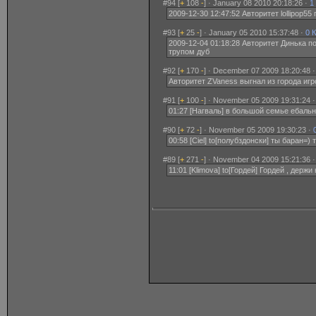
#94 [
+
108
-
] · January 08 2010 20:18:26 ·
1
2009-12-30 12:47:52 Авторитет lollipop55
#93 [
+
25
-
] · January 05 2010 15:37:48 ·
0 
2009-12-04 01:18:28 Авторитет Динька по
трупом дуб
#92 [
+
170
-
] · December 07 2009 18:20:48 
Авторитет ZVaness выгнал из города игрок
#91 [
+
100
-
] · November 05 2009 19:31:24 
01:27 [Нагваль] в большой семье ебаль
#90 [
+
72
-
] · November 05 2009 19:30:23 ·
00:58 [Ciel] to[полубздонски] ты баран=)
#89 [
+
271
-
] · November 04 2009 15:21:36 
11:01 [Klimova] to[Гордей] Гордей , держи