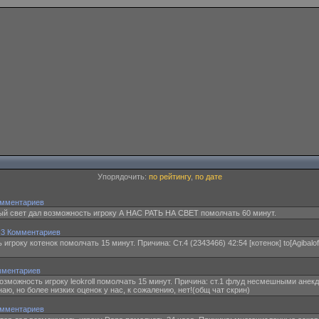
Упорядочить:
по рейтингу
,
по дате
омментариев
 свет дал возможность игроку А НАС РАТЬ НА СВЕТ помолчать 60 минут.
·
3 Комментариев
игроку котенок помолчать 15 минут. Причина: Ст.4 (2343466) 42:54 [котенок] to[Agibalof
мментариев
возможность игроку leokroll помолчать 15 минут. Причина: ст.1 флуд несмешными анекдот
аю, но более низких оценок у нас, к сожалению, нет!(общ чат скрин)
омментариев