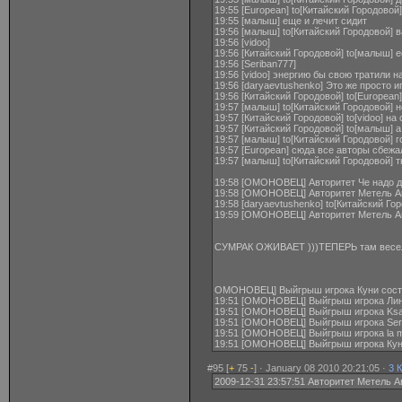
19:55 [European] to[Китайский Городово
19:55 [малыш] еще и лечит сидит
19:56 [малыш] to[Китайский Городовой] 
19:56 [vidoo]
19:56 [Китайский Городовой] to[малыш] ес
19:56 [Seriban777]
19:56 [vidoo] энергию бы свою тратили н
19:56 [daryaevtushenko] Это же просто игр
19:56 [Китайский Городовой] to[European
19:57 [малыш] to[Китайский Городовой] 
19:57 [Китайский Городовой] to[vidoo] н
19:57 [Китайский Городовой] to[малыш] а
19:57 [малыш] to[Китайский Городовой] 
19:57 [European] сюда все авторы сбежа
19:57 [малыш] to[Китайский Городовой] т
19:58 [ОМОНОВЕЦ] Авторитет Че надо да
19:58 [ОМОНОВЕЦ] Авторитет Метель Авг
19:58 [daryaevtushenko] to[Китайский Г
19:59 [ОМОНОВЕЦ] Авторитет Метель Авг
СУМРАК ОЖИВАЕТ )))ТЕПЕРЬ там весе
ОМОНОВЕЦ] Выйгрыш игрока Куни соста
19:51 [ОМОНОВЕЦ] Выйгрыш игрока Линг
19:51 [ОМОНОВЕЦ] Выйгрыш игрока Ksa
19:51 [ОМОНОВЕЦ] Выйгрыш игрока Seri
19:51 [ОМОНОВЕЦ] Выйгрыш игрока la mi
19:51 [ОМОНОВЕЦ] Выйгрыш игрока Куни
#95 [
+
75
-
] · January 08 2010 20:21:05 ·
3 
2009-12-31 23:57:51 Авторитет Метель Ав