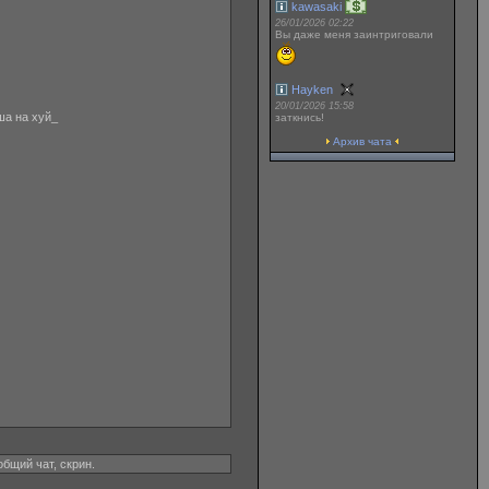
kawasaki
26/01/2026 02:22
Вы даже меня заинтриговали
Hayken
20/01/2026 15:58
ша на хуй_
заткнись!
Архив чата
общий чат, скрин.