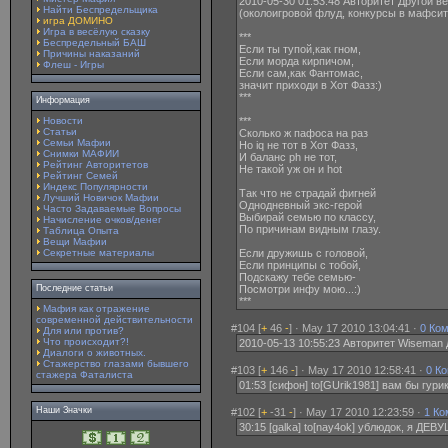
2010-05-30 01:53:48 Авторитет Другой 
Найти Беспредельщика
(околоигровой флуд, конкурсы в мафсит
игра ДОМИНО
Игра в весёлую сказку
***
Беспредельный БАШ
Если ты тупой,как гном,
Причины наказаний
Если морда кирпичом,
Флеш - Игры
Если сам,как Фантомас,
значит приходи в Хот Фазз:)
***
Информация
Новости
***
Статьи
Сколько ж пафоса на раз
Семьи Мафии
Но iq не тот в Хот Фазз,
Снимки МАФИИ
И баланс ph не тот,
Рейтинг Авторитетов
Не такой уж он и hot
Рейтинг Семей
Индекс Популярности
Так что не страдай фигней
Лучший Новичок Мафии
Однодневный экс-герой
Часто Задаваемые Вопросы
Выбирай семью по классу,
Начисление очков/денег
По причинам видным глазу.
Таблица Опыта
Вещи Мафии
Секретные материалы
Если дружишь с головой,
Если принципы с тобой,
Подскажу тебе семью-
Последние статьи
Посмотри инфу мою...:)
***
Мафия как отражение
современной действительности
#104 [
+
46
-
] · May 17 2010 13:04:41 ·
0 Ко
Для или против?
Что происходит?!
2010-05-13 10:55:23 Авторитет Wiseman
Диалоги о животных.
Стажерство глазами бывшего
#103 [
+
146
-
] · May 17 2010 12:58:41 ·
0 К
стажера Фаталиста
01:53 [сифон] to[GUrik1981] вам бы гури
Наши Значки
#102 [
+
-31
-
] · May 17 2010 12:23:59 ·
1 Ко
30:15 [galka] to[nay4ok] ублюдок, я ДЕВ