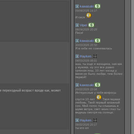
kawasaki
09/04/2026 14:17
И сися
Viper
08/04/2026 20:29
Пися!
kawasaki
30/03/2026 20:50
Я в тебе не сомневалась
Hayken
04/03/2026 08:01
ааа, ты еще и женщина, ник как
у мужика. ну это все равно
грязная лош, 10 лет назад у
меня не было любви, тем более
первой!
kawasaki
26/02/2026 22:04
е переходный возраст вроде как, может
Интересные у тебя вопросы
спустя 10 лет
Твоя первая
любовь. Твой первый влажный
сон. Мой голос ты слышишь в
шуме ветра, свет моих глаз ты
видишь смотря на солнце.
Hayken
08/02/2026 20:17
ты кто еп