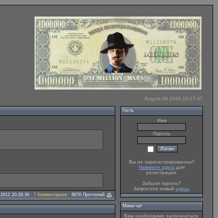
August 06 2026 15:27:47
Гость
Имя
Пароль
Вы не зарегистрированны?
Нажмите здесь
для
регистрации.
Забыли пароль?
Запросите новый
здесь
.
2012 20:28:39 ·
7 Комментариев
· 8876 Прочтений
Мини-чат
Вам необходимо залогиниться.