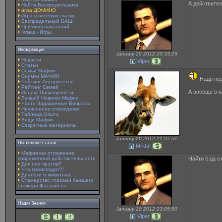
А действител
Найти Беспредельщика
игра ДОМИНО
Игра в весёлую сказку
Беспредельный БАШ
Причины наказаний
Флеш - Игры
Информация
January 20 2012 20:33:25
Новости
Viper
Статьи
Семьи Мафии
Снимки МАФИИ
Надо пер
Рейтинг Авторитетов
Рейтинг Семей
А вообще в к
Индекс Популярности
Лучший Новичок Мафии
Часто Задаваемые Вопросы
Начисление очков/денег
Таблица Опыта
Вещи Мафии
Секретные материалы
January 20 2012 21:07:51
Последние статьи
Mirdaf
Мафия как отражение
современной действительности
Найти б да о
Для или против?
Что происходит?!
Диалоги о животных.
Стажерство глазами бывшего
стажера Фаталиста
Наши Значки
January 20 2012 23:05:50
Viper