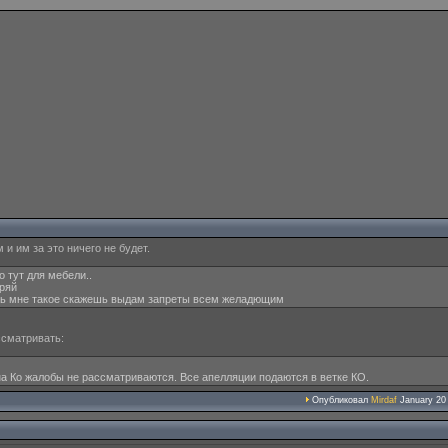
и им за это ничего не будет.
но тут для мебели..
еряй
ченить мне такое скажешь выдам запреты всем желадющим
ссматривать:
 на Ко жалобы не рассматриваются. Все апелляции подаются в ветке КО.
Опубликовал
Mirdaf
January 20 