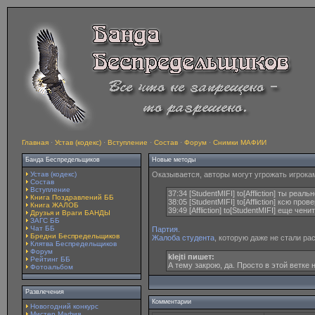
Главная
·
Устав (кодекс)
·
Вступление
·
Состав
·
Форум
·
Снимки МАФИИ
Банда Беспредельщиков
Новые методы
Устав (кодекс)
Оказывается, авторы могут угрожать игрокам 
Состав
Вступление
37:34 [StudentMIFI] to[Affliction] ты реаль
Книга Поздравлений ББ
38:05 [StudentMIFI] to[Affliction] ксю пров
Книга ЖАЛОБ
39:49 [Affliction] to[StudentMIFI] еще 
Друзья и Враги БАНДЫ
ЗАГС ББ
Чат ББ
Партия.
Бредни Беспредельщиков
Жалоба студента
, которую даже не стали ра
Клятва Беспредельщиков
Форум
klejti пишет:
Рейтинг ББ
А тему закрою, да. Просто в этой ветке
Фотоальбом
Развлечения
Комментарии
Новогодний конкурс
Мистер Мафия