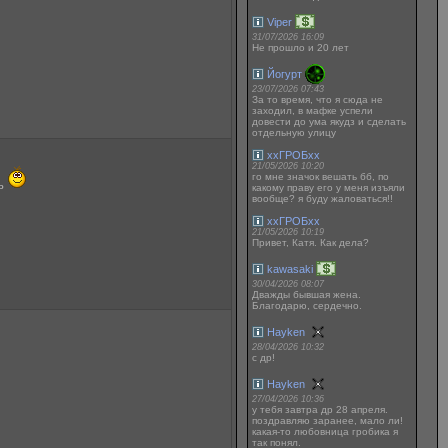
Viper
31/07/2026 16:09
Не прошло и 20 лет
Йогурт
23/07/2026 07:43
За то время, что я сюда не
заходил, в мафке успели
довести до ума якудз и сделать
отдельную улицу
ххГРОБхх
21/05/2026 10:20
го мне значок вешать бб, по
ть
какому праву его у меня изъяли
вообще? я буду жаловаться!!
ххГРОБхх
21/05/2026 10:19
Привет, Катя. Как дела?
kawasaki
30/04/2026 08:07
Дважды бывшая жена.
Благодарю, сердечно.
Hayken
28/04/2026 10:32
с др!
Hayken
27/04/2026 10:36
у тебя завтра др 28 апреля.
поздравляю заранее, мало ли!
какая-то любовница гробика я
так понял.