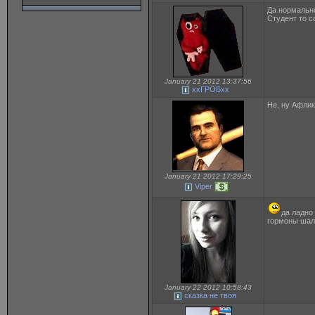
Да нормальн
Студент то 
January 21 2012 13:37:56
ххГРОБхх
Не, ну Афлик
January 21 2012 17:29:25
Viper
да ладно
гормоны шаля
January 22 2012 10:58:43
сказка не твоя