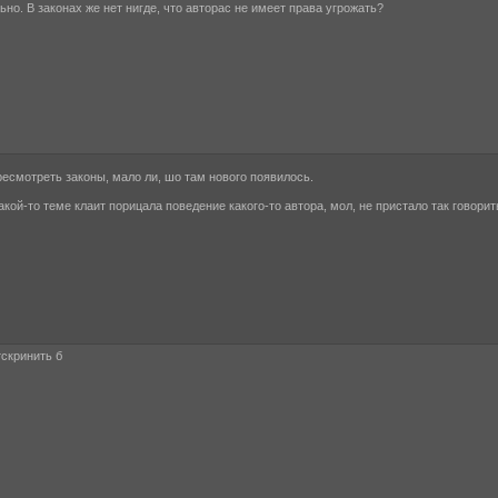
ьно. В законах же нет нигде, что авторас не имеет права угрожать?
есмотреть законы, мало ли, шо там нового появилось.
акой-то теме клаит порицала поведение какого-то автора, мол, не пристало так говори
тскринить б