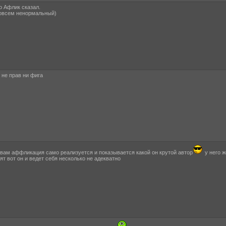
о Афлик сказал.
совсем ненормальный)
 не прав ни фига
 вам аффликация само реализуется и показывается какой он крутой автор
у него ж
т вот он и ведет себя несколько не адекватно