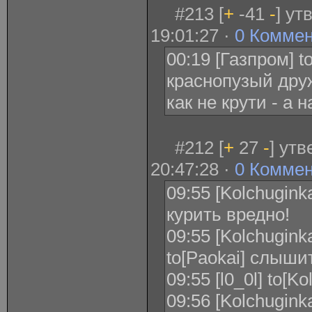
#213 [
+
-41
-
] ут
19:01:27 ·
0 Комме
00:19 [Газпром] t
краснопузый друж
как не крути - а 
#212 [
+
27
-
] ут
20:47:28 ·
0 Комме
09:55 [Kolchuginka
курить вредно!
09:55 [Kolchugink
to[Paokai] слыши
09:55 [l0_0l] to[K
09:56 [Kolchuginka