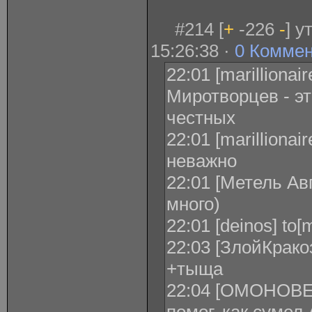
#214 [
+
-226
-
] у
15:26:38 ·
0 Комме
22:01 [marilliona
Миротворцев - эт
честных
22:01 [marilliona
неважно
22:01 [Метель Авгу
много)
22:01 [deinos] to[m
22:03 [ЗлойКракозя
+тыща
22:04 [ОМОНОВЕЦ