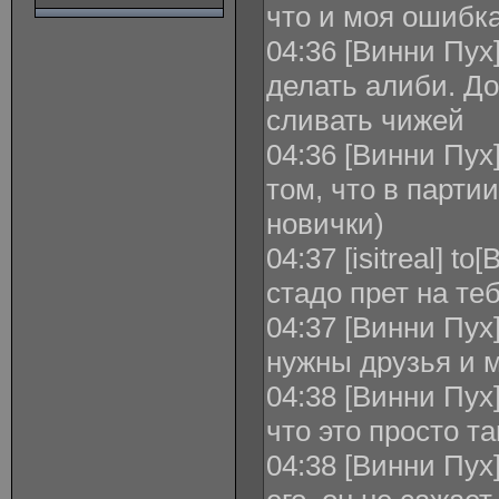
что и моя ошибка
04:36 [Винни Пух] 
делать алиби. До
сливать чижей
04:36 [Винни Пух] 
том, что в парти
новички)
04:37 [isitreal] t
стадо прет на тебя
04:37 [Винни Пух] 
нужны друзья и 
04:38 [Винни Пух]
что это просто т
04:38 [Винни Пух] 