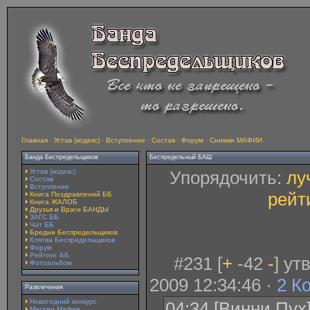
Главная
·
Устав (кодекс)
·
Вступление
·
Состав
·
Форум
·
Снимки МАФИИ
Банда Беспредельщиков
Беспредельный БАШ
Устав (кодекс)
Упорядочить:
лу
Состав
Вступление
рейт
Книга Поздравлений ББ
Книга ЖАЛОБ
Друзья и Враги БАНДЫ
ЗАГС ББ
Чат ББ
Бредни Беспредельщиков
Клятва Беспредельщиков
Форум
Рейтинг ББ
#231 [
+
-42
-
] у
Фотоальбом
2009 12:34:46 ·
2 К
Развлечения
Новогодний конкурс
04:34 [Винни Пух] 
Мистер Мафия