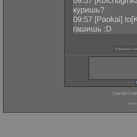
09:57 [Kolchuginka
куришь?
09:57 [Paokai] to[
гашишь :D
Страница 3 из
Copyright © 20
Powe