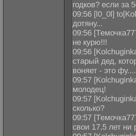
годков? если за 
09:56 [l0_0l] to[K
дотяну...
09:56 [Темочка777
не курю!!!
09:56 [Kolchuginka
старый дед, кот
воняет - это фу....
09:57 [Kolchugink
молодец!
09:57 [Kolchuginka
сколько?
09:57 [Темочка777
свои 17,5 лет ни р