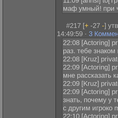
11:09 [annsi] to[
маф умный! при 
#217 [
+
-27
-
] ут
14:49:59 ·
3 Комме
22:08 [Actoring] 
раз. тебе знаком
22:08 [Kruz] priva
22:09 [Actoring] p
мне рассказать к
22:09 [Kruz] priva
22:09 [Actoring] p
знать, почему у 
с другим игроко
22:10 [Actoring] p