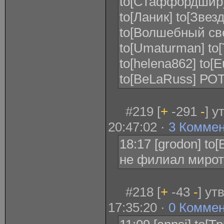
to[Стаффордшир] 
to[Ланик] to[Звез
to[Волшебный свет
to[Umaturman] to[T
to[helena862] to[
to[BeLaRuss] РОТА
#219 [
+
-291
-
] у
20:47:02 ·
3 Комме
18:17 [grodon] t
не филиал миротв
#218 [
+
-43
-
] ут
17:35:20 ·
0 Комме