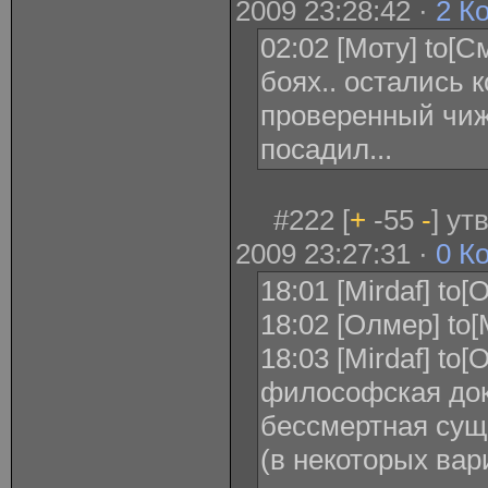
2009 23:28:42 ·
2 К
02:02 [Моту] to[
боях.. остались 
проверенный чиж.
посадил...
#222 [
+
-55
-
] ут
2009 23:27:31 ·
0 К
18:01 [Mirdaf] t
18:02 [Олмер] to[
18:03 [Mirdaf] to
философская док
бессмертная сущ
(в некоторых ва