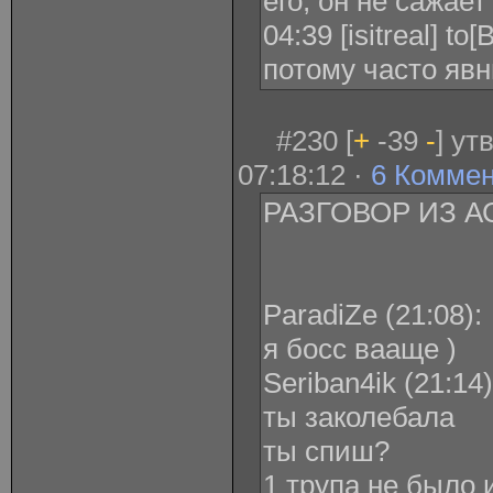
его, он не сажает
04:39 [isitreal] to
потому часто яв
#230 [
+
-39
-
] ут
07:18:12 ·
6 Комме
РАЗГОВОР ИЗ А
ParadiZe ‎(21:08):
я босс вааще )
Seriban4ik ‎(21:14)
ты заколебала
ты спиш?
1 трупа не было и