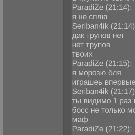
ParadiZe ‎(21:14):
я не сплю
Seriban4ik ‎(21:14)
дак трупов нет
нет трупов
твоих
ParadiZe ‎(21:15):
я морозю бля
играшеь впервы
Seriban4ik ‎(21:17)
ты видимо 1 раз 
босс не только мо
маф
ParadiZe ‎(21:22):