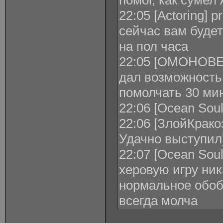
помог, как сумел 
22:05 [Actoring] pr
сейчас вам буде
на пол часа
22:05 [ОМОНОВЕЦ
дал возможность и
помолчать 30 мин
22:06 [Ocean Soul
22:06 [ЗлойКракозя
Удачно выступил
22:07 [Ocean Soul]
херовую игру ника
нормальное обоб
всегда молча