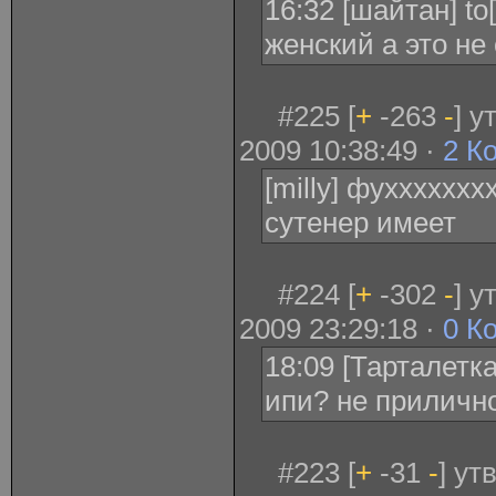
16:32 [шайтан] to
женский а это не
#225 [
+
-263
-
] 
2009 10:38:49 ·
2 К
[milly] фуххххххх
сутенер имеет
#224 [
+
-302
-
] 
2009 23:29:18 ·
0 К
18:09 [Тарталетка
ипи? не приличн
#223 [
+
-31
-
] ут