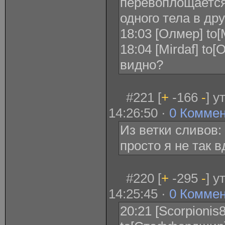
перевоплощается
одного тела в дру
18:03 [Олмер] to[
18:04 [Mirdaf] to
видно?
#221 [
+
-166
-
] у
14:26:50 ·
0 Комме
Из ветки сливов: 
просто я не так в
#220 [
+
-295
-
] у
14:25:45 ·
0 Комме
20:21 [Scorpionis