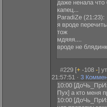
даже ненала что 
капец...
ParadiZe ‎(21:23):
я вроде перечиты
тож
мдяяя....
вроде не блядинк
#229 [
+
-108
-
] у
21:57:51 ·
3 Комме
10:00 [ДоЧь_ПрИ
Пух] а кто меня 
10:00 [ДоЧь_ПрИ