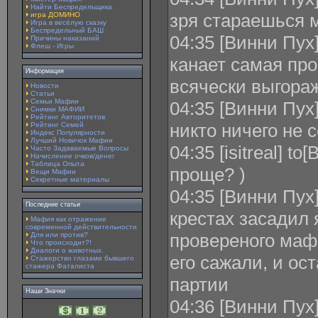
Найти Беспредельщика
зря стараешься
игра ДОМИНО
Игра в весёлую сказку
Беспредельный БАШ
04:35 [Винни Пух] 
Причины наказаний
Флеш - Игры
канает самая про
Информация
всячески выгора
Новости
Статьи
Семьи Мафии
04:35 [Винни Пух] 
Снимки МАФИИ
Рейтинг Авторитетов
никто ничего не 
Рейтинг Семей
Индекс Популярности
Лучший Новичок Мафии
04:35 [isitreal] t
Часто Задаваемые Вопросы
Начисление очков/денег
Таблица Опыта
проще? )
Вещи Мафии
Секретные материалы
04:35 [Винни Пух] 
Последние статьи
крестах засадил 
Мафия как отражение
современной действительности
провереного мафа
Для или против?
Что происходит?!
Диалоги о животных.
его сажали, и ос
Стажерство глазами бывшего
стажера Фаталиста
партии
Наши Значки
04:36 [Винни Пух] 