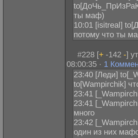
to[ДоЧь_ПрИзРаК
ты маф)
10:01 [isitreal]
потому что ты м
#228 [
+
-142
-
] у
08:00:35 ·
1 Комме
23:40 [Леди] to[_
to[Wampirchik] чт
23:41 [_Wampirchi
23:41 [_Wampirchi
много
23:42 [_Wampirchi
один из них мафо