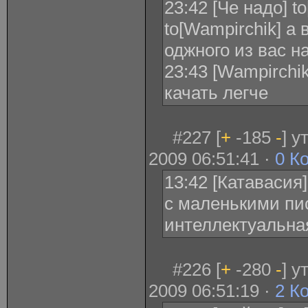
23:42 [Че надо] t
to[Wampirchik] а 
оджного из вас н
23:43 [Wampirchik
качать легче
#227 [
+
-185
-
] 
2009 06:51:41 ·
0 К
13:42 [Катавасия
с маленькими пи
интеллектуальна
#226 [
+
-280
-
] 
2009 06:51:19 ·
2 К