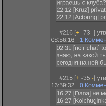
играешь с клуба?
22:12 [Kruz] priva
22:12 [Actoring] p
#216 [
+
-73
-
] ут
08:56:16 ·
1 Комме
02:31 [noir chat] 
знаю, на какой т
сегодня на ней б
#215 [
+
-35
-
] ут
16:59:32 ·
0 Комме
16:27 [Dana] не м
16:27 [Kolchugin