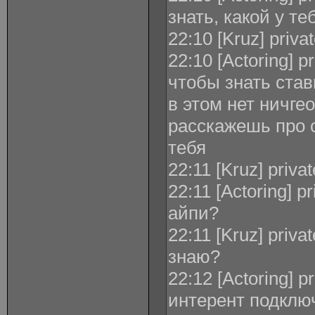
знать, какой у те
22:10 [Kruz] priva
22:10 [Actoring] p
чтобы знать став
в этом нет ничге
расскажешь про с
тебя
22:11 [Kruz] priva
22:11 [Actoring] p
айпи?
22:11 [Kruz] priva
знаю?
22:12 [Actoring] p
интерент подклю