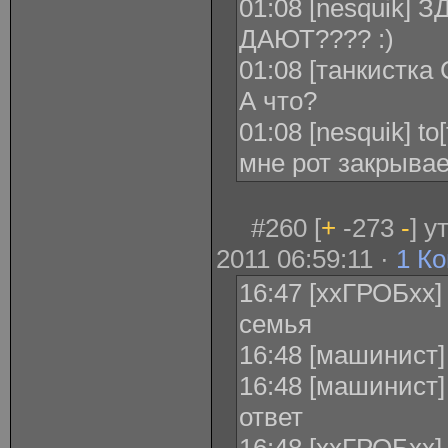
01:08 [nesquik]
ДАЮТ???? :)
01:08 [танкистка 
А что?
01:08 [nesquik] t
мне рот закрывае
#260 [
+
-273
-
] 
2011 06:59:11 ·
1 К
16:47 [ххГРОБхх]
семья
16:48 [машинист]
16:48 [машинист]
ответ