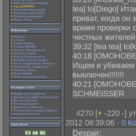
Найти Беспредельщика
tea] to[Diego] Ит
игра ДОМИНО
Игра в весёлую сказку
Беспредельный БАШ
приват, когда он 
Причины наказаний
Флеш - Игры
время проверки 
Информация
честных жителей
Новости
Статьи
Семьи Мафии
39:32 [tea tea] to
Снимки МАФИИ
Рейтинг Авторитетов
40:18 [ОМОНОВЕЦ
Рейтинг Семей
Индекс Популярности
Лучший Новичок Мафии
Ищем и убиваем 
Часто Задаваемые Вопросы
Начисление очков/денег
Таблица Опыта
выключен!!!!!!!
Вещи Мафии
Секретные материалы
40:21 [ОМОНОВЕЦ
Последние статьи
SCHMEISSER
Мафия как отражение
современной действительности
Для или против?
Что происходит?!
Диалоги о животных.
Стажерство глазами бывшего
#270 [
+
-220
-
] 
стажера Фаталиста
2012 08:39:06 ·
0 К
Наши Значки
Despair: