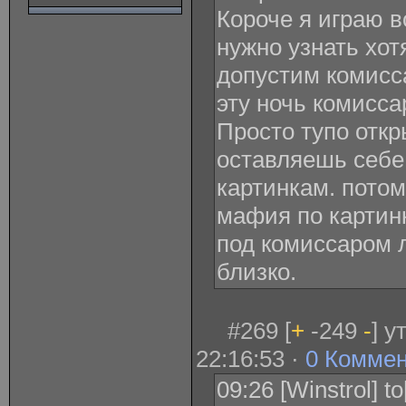
Короче я играю в
нужно узнать хот
допустим комисс
эту ночь комисса
Просто тупо отк
оставляешь себе
картинкам. потом
мафия по картин
под комиссаром л
близко.
#269 [
+
-249
-
] у
22:16:53 ·
0 Комме
09:26 [Winstrol] t