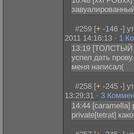
16:48 [ххГРОБхх] 
завуалированный
#259 [
+
-146
-
] 
2011 14:16:13 ·
1 К
13:19 [ТОЛСТЫЙ 
успел дать прову
меня написал(
#258 [
+
-245
-
] у
13:29:31 ·
3 Комме
14:44 [caramella] 
private[tetrat] ка