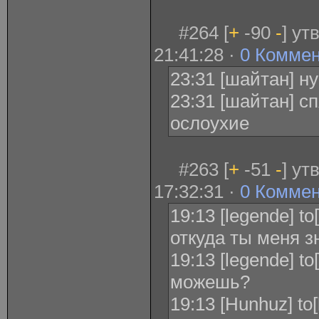
#264 [
+
-90
-
] ут
21:41:28 ·
0 Комме
23:31 [шайтан] н
23:31 [шайтан] с
ослоухие
#263 [
+
-51
-
] ут
17:32:31 ·
0 Комме
19:13 [legende] t
откуда ты меня 
19:13 [legende] t
можешь?
19:13 [Hunhuz] to