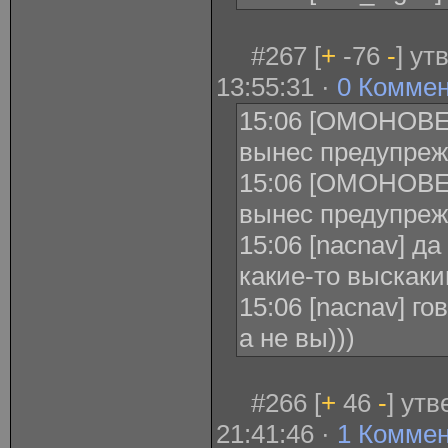
#267 [
+
-76
-
] ут
13:55:31 ·
0 Комме
15:06 [ОМОНОВЕ
вынес предупреж
15:06 [ОМОНОВЕ
вынес предупреж
15:06 [nacnav] д
какие-то выскак
15:06 [nacnav] го
а не вы)))
#266 [
+
46
-
] ут
21:41:46 ·
1 Комме