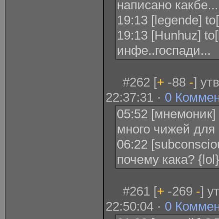
написано какбе...
19:13 [legende] t
19:13 [Hunhuz] to[
инфе..госпади...
#262 [
+
-88
-
] ут
22:37:31 ·
0 Комме
05:52 [мнемоник]
много чижей для
06:22 [subconscio
почему кака? {lol
#261 [
+
-269
-
] у
22:50:04 ·
0 Комме