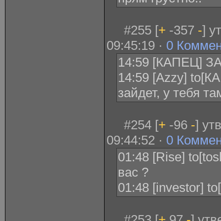
#255 [
+
-357
-
] у
09:45:19 ·
0 Комме
14:59 [КАПЕЦ] З
14:59 [Azzy] to[К
зайдет, у тебя т
#254 [
+
-96
-
] ут
09:44:52 ·
0 Комме
01:48 [Rise] to[tos
вас ?
01:48 [investor] t
#253 [
+
97
-
] ут