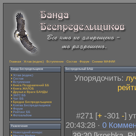
Главная
·
Устав (кодекс)
·
Вступление
·
Состав
·
Форум
·
Снимки МАФИИ
Банда Беспредельщиков
Беспредельный БАШ
Устав (кодекс)
Упорядочить:
лу
Состав
Вступление
рейт
Книга Поздравлений ББ
Книга ЖАЛОБ
Друзья и Враги БАНДЫ
ЗАГС ББ
Чат ББ
Бредни Беспредельщиков
Клятва Беспредельщиков
Форум
Рейтинг ББ
#271 [
+
-301
-
] 
Фотоальбом
20:43:28 ·
0 Комме
Развлечения
Новогодний конкурс
39:20 [kroshka_RU
Мистер Мафия