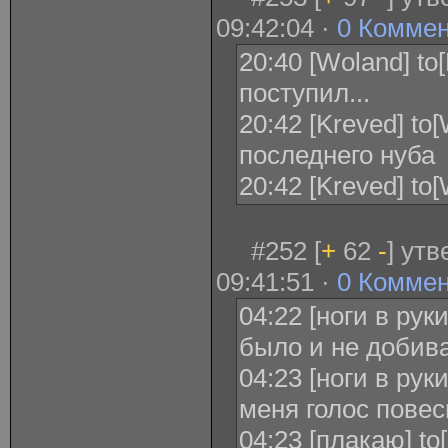
09:42:04 ·
0 Комме
20:40 [Woland] to
поступил...
20:42 [Kreved] to
последнего нуба
20:42 [Kreved] t
#252 [
+
62
-
] ут
09:41:51 ·
0 Комме
04:22 [ноги в рук
было и не добива
04:23 [ноги в рук
меня голос повес
04:23 [плакаю] to