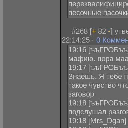
переквалифициро
песочные пасочк
#268 [
+
82
-
] ут
22:14:25 ·
0 Комме
19:16 [ъъГРОБъъ] 
мафию. пора маа
19:17 [ъъГРОБъъ]
Знаешь. Я тебе п
такое чувство чт
заговор
19:18 [ъъГРОБъъ]
подслушал разго
19:18 [Mrs_Dgan]