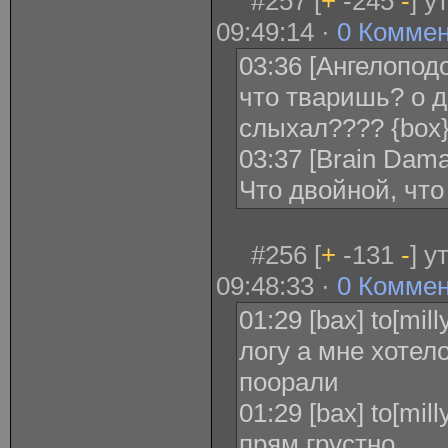
#257 [
+
-245
-
] у
09:49:14 ·
0 Комме
03:36 [Ангелопод
что тваришь? о 
слыхал???? {box
03:37 [Brain Dam
Что двойной, чт
#256 [
+
-131
-
] у
09:48:33 ·
0 Комме
01:29 [bax] to[mi
логу а мне хотел
поорали
01:29 [bax] to[mill
прям грустно..