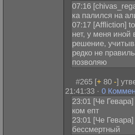
07:16 [chivas_regal
ка палился на а
07:17 [Affliction]
нет, у меня иной
решение, учитыв
редко не правиль
позволяю
#265 [
+
80
-
] ут
21:41:33 ·
0 Комме
23:01 [Че Гевара
ком епт
23:01 [Че Гевара
бессмертный