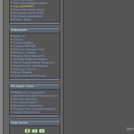
Найти Беспредельщика
игра ДОМИНО
Игра в весёлую сказку
Беспредельный БАШ
Причины наказаний
Флеш - Игры
Информация
Новости
Статьи
Семьи Мафии
Снимки МАФИИ
Рейтинг Авторитетов
Рейтинг Семей
Индекс Популярности
Лучший Новичок Мафии
Часто Задаваемые Вопросы
Начисление очков/денег
Таблица Опыта
Вещи Мафии
Секретные материалы
Последние статьи
Мафия как отражение
современной действительности
Для или против?
Что происходит?!
Диалоги о животных.
Стажерство глазами бывшего
стажера Фаталиста
Наши Значки
Для 