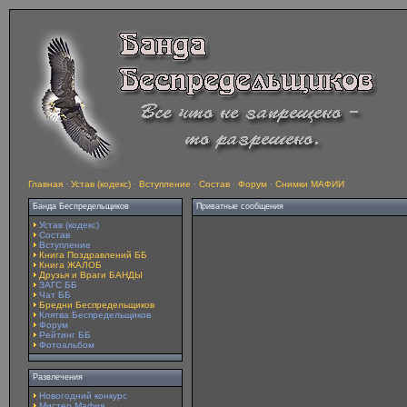
Главная
·
Устав (кодекс)
·
Вступление
·
Состав
·
Форум
·
Снимки МАФИИ
Банда Беспредельщиков
Приватные сообщения
Устав (кодекс)
Состав
Вступление
Книга Поздравлений ББ
Книга ЖАЛОБ
Друзья и Враги БАНДЫ
ЗАГС ББ
Чат ББ
Бредни Беспредельщиков
Клятва Беспредельщиков
Форум
Рейтинг ББ
Фотоальбом
Развлечения
Новогодний конкурс
Мистер Мафия