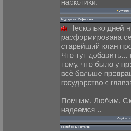
наркотики.
Опублик
Буду краток. Мафке хана.
Несколько дней н
расформирована се
старейший клан про
Что тут добавить...
тому, что было у п
всё больше превра
государство с глав
Помним. Любим. Ск
надеемся...
Опублико
Не пей вина, Гертруда!