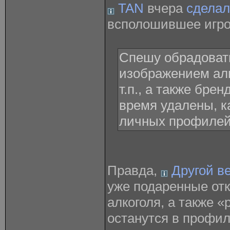
TAN
вчера
сделал
всполошившее игро
Спешу обрадовать
изображением алк
т.п., а также бре
время удалены, ка
личных профилей
Правда,
Другой в
уже подаренные от
алкоголя, а также 
останутся в профил