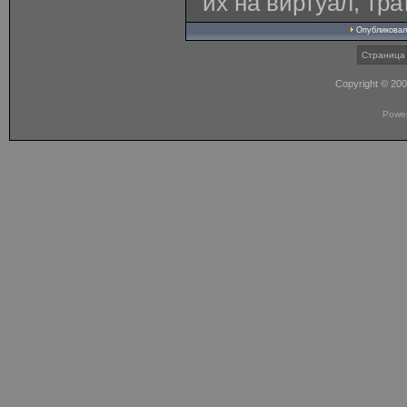
их на виртуал, тра
Опубликова
Страница 
Copyright © 20
Powe