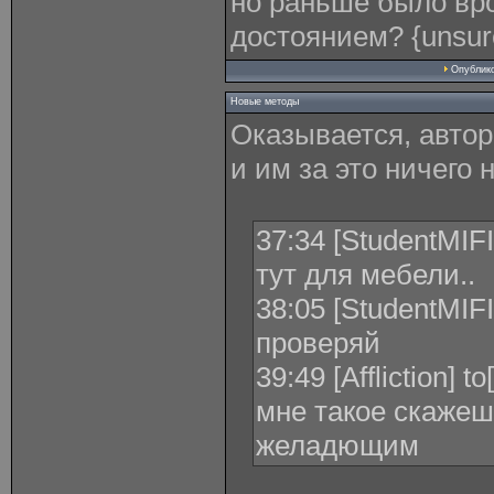
но раньше было вр
достоянием? {unsur
Опублик
Новые методы
Оказывается, автор
и им за это ничего н
37:34 [StudentMIFI]
тут для мебели..
38:05 [StudentMIFI]
проверяй
39:49 [Affliction] 
мне такое скаже
желадющим