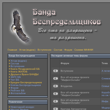
Главная
·
Устав (кодекс)
·
Вступление
·
Состав
·
Форум
·
Снимки МАФИИ
Банда Беспредельщиков
Последние активные темы форума
Устав (кодекс)
Форум
Тема
Состав
Вступление
Книга Поздравлений ББ
Встуление
А поче
Книга ЖАЛОБ
Друзья и Враги БАНДЫ
ЗАГС ББ
Все об игровом проекте
Сливов
Чат ББ
"Мафия-Онлайн"
Бредни Беспредельщиков
Клятва Беспредельщиков
Флудилка.
Семьи
Форум
Рейтинг ББ
Все об игровом проекте
Корабл
Фотоальбом
"Мафия-Онлайн"
на ож 
Все об игровом проекте
Инфа
Развлечения
"Мафия-Онлайн"
Новогодний конкурс
Модера
Критика Авторитетов
Мистер Мафия