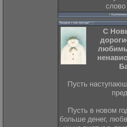
слово 
Опубликова
Праздник к нам приходит ^_^
С Нов
дороги
любимы
ненавис
Б
Пусть наступающ
пре
Пусть в новом год
больше денег, любв