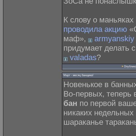
ЗоСа не понаслыш
К слову о маньяках
проводила акцию
«С
маф»,
armyanskiy 
придумает делать 
valadas
?
Опублик
Март - месяц банщика!
Новенькое в банны
Во-первых, теперь 
бан
по первой ваш
никаких недельных 
шараканье таракань