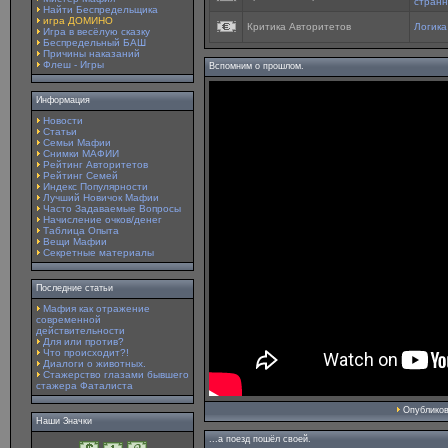
странн
Найти Беспредельщика
игра ДОМИНО
Критика Авторитетов
Логика
Игра в весёлую сказку
Беспредельный БАШ
Причины наказаний
Флеш - Игры
Вспомним о прошлом.
Информация
Новости
Статьи
Семьи Мафии
Снимки МАФИИ
Рейтинг Авторитетов
Рейтинг Семей
Индекс Популярности
Лучший Новичок Мафии
Часто Задаваемые Вопросы
Начисление очков/денег
Таблица Опыта
Вещи Мафии
Секретные материалы
Последние статьи
Мафия как отражение
современной
действительности
Для или против?
Что происходит?!
Диалоги о животных.
Стажерство глазами бывшего
стажера Фаталиста
Опублико
Наши Значки
...а поезд пошёл своей.