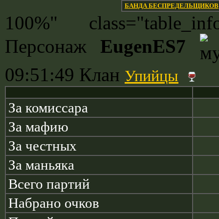
БАНДА БЕСПРЕДЕЛЬЩИКОВ
100%" class="table_
Персонаж
EugenES7
09:51:49 Клан
Упийцы
За комиссара
За мафию
За честных
За маньяка
Всего партий
Набрано очков