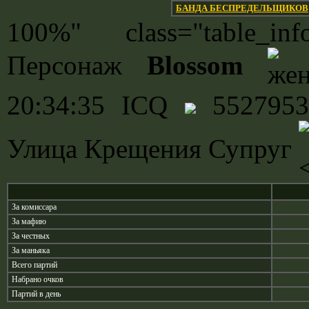
БАНДА БЕСПРЕДЕЛЬЩИКОВ
100%" class="table_
Персонаж
Blossom
20:34:35 ICQ
552795
Улица Крещения Супруг
За комиссара
За мафию
За честных
За маньяка
Всего партий
Набрано очков
Партий в день